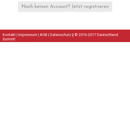
Noch keinen Account? Jetzt registrieren
Kontakt
|
Impressum
|
AGB
|
Datenschutz
|| © 2016-2017 Deutschland
Summt!