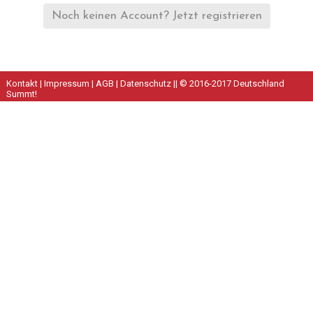
Noch keinen Account? Jetzt registrieren
Kontakt
|
Impressum
|
AGB
|
Datenschutz
|| © 2016-2017 Deutschland
Summt!