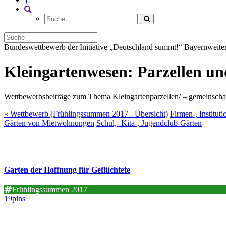
Bundeswettbewerb der Initiative „Deutschland summt!“
Bayernweiter
Kleingartenwesen: Parzellen u
Wettbewerbsbeiträge zum Thema Kleingartenparzellen/ – gemeinschaf
« Wettbewerb (Frühlingssummen 2017 - Übersicht)
Firmen-, Institut
Gärten von Mietwohnungen
Schul,- Kita-, Jugendclub-Gärten
Garten der Hoffnung für Geflüchtete
Frühlingssummen 2017
19pins