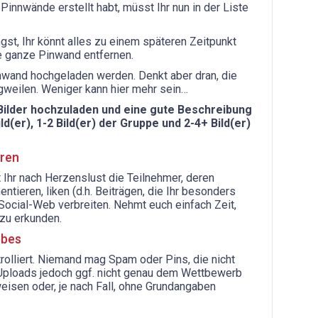
Pinnwände erstellt habt, müsst Ihr nun in der Liste
ngst, Ihr könnt alles zu einem späteren Zeitpunkt
ne ganze Pinwand entfernen.
nnwand hochgeladen werden. Denkt aber dran, die
ngweilen. Weniger kann hier mehr sein…
 Bilder hochzuladen und eine gute Beschreibung
(er), 1-2 Bild(er) der Gruppe und 2-4+ Bild(er)
eren
Ihr nach Herzenslust die Teilnehmer, deren
ieren, liken (d.h. Beiträgen, die Ihr besonders
Social-Web verbreiten. Nehmt euch einfach Zeit,
zu erkunden.
rbes
olliert. Niemand mag Spam oder Pins, die nicht
e Uploads jedoch ggf. nicht genau dem Wettbewerb
eisen oder, je nach Fall, ohne Grundangaben