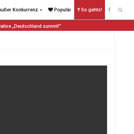
ußer Konkurrenz
Populär
So gehts!
iative „Deutschland summt!“