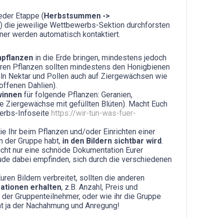
eder Etappe (
Herbstsummen ->
) die jeweilige Wettbewerbs-Sektion durchforsten
nner werden automatisch kontaktiert.
hpflanzen
in die Erde bringen, mindestens jedoch
eren Pflanzen sollten mindestens den Honigbienen
n Nektar und Pollen auch auf Ziergewächsen wie
ffenen Dahlien).
winnen
für folgende Pflanzen: Geranien,
le Ziergewächse mit gefüllten Blüten). Macht Euch
werbs-Infoseite
https://wir-tun-was-fuer-
die Ihr beim Pflanzen und/oder Einrichten einer
n der Gruppe habt,
in den Bildern sichtbar wird
.
nicht nur eine schnöde Dokumentation Eurer
ude dabei empfinden, sich durch die verschiedenen
uren Bildern verbreitet, sollten die anderen
ationen erhalten
, z.B. Anzahl, Preis und
 der Gruppenteilnehmer, oder wie ihr die Gruppe
nt ja der Nachahmung und Anregung!