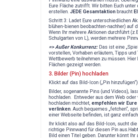
Eure Fläche zutrifft. Wir bitten Euch unt
erstellen.
JEDE Gesamtaktion
braucht
E
Schritt 3: Ladet Eure unterschiedlichen A
blühen-bienen beobachten-nachher) auf 
Wenn Ihr mehrere Aktionen durchführt (z.B
Schulgarten von L), werden mehrere Pinnw
=> Außer Konkurrenz:
Das ist eine „Spie
vorstellen, Vorhaben erläutern, Tipps und
Wettbewerb teilnehmen zu müssen. Hier 
Flächen gezeigt werden.
3. Bilder (Pin) hochladen
Klickt auf das Bild-Icon („Pin hinzufüge
Bilder, sogenannte Pins (und Videos), l
hochladen. Entweder aus dem Web oder vo
hochladen möchtet,
empfehlen wir Eure
verlinken
. Auch bequemes „fetchen“, spr
einer Webseite befinden, ist ganz einfac
Ihr klickt also auf das Bild-Icon, sucht d
richtige Pinnwand für diesen Pin aus.Habt
Bild einen Titel geben. Darunter könnt Ih