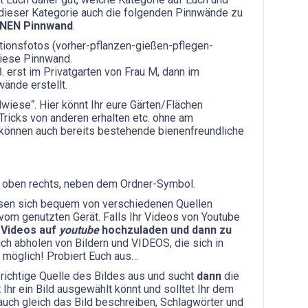
er dieser Kategorie auch die folgenden Pinnwände zu
INEN Pinnwand
.
ktionsfotos (vorher-pflanzen-gießen-pflegen-
diese Pinnwand.
. erst im Privatgarten von Frau M, dann im
ände erstellt.
lwiese“. Hier könnt Ihr eure Gärten/Flächen
 Tricks von anderen erhalten etc. ohne am
können auch bereits bestehende bienenfreundliche
n“) oben rechts, neben dem Ordner-Symbol.
assen sich bequem von verschiedenen Quellen
m genutzten Gerät. Falls Ihr Videos von Youtube
 Videos auf
youtube
hochzuladen und dann zu
ich abholen von Bildern und VIDEOS, die sich in
h möglich! Probiert Euch aus…
ie richtige Quelle des Bildes aus und sucht
dann
die
 Ihr ein Bild ausgewählt könnt und solltet Ihr dem
r auch gleich das Bild beschreiben, Schlagwörter und