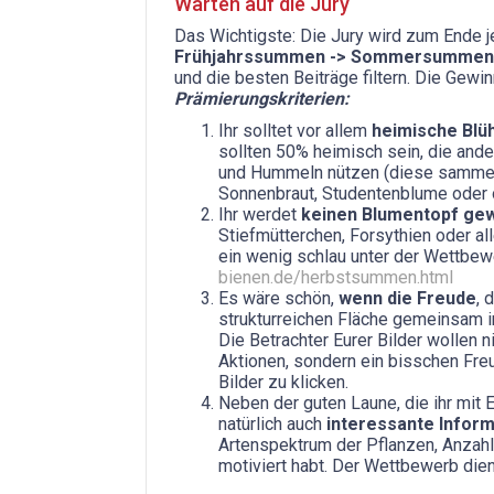
Warten auf die Jury
Das Wichtigste: Die Jury wird zum Ende j
Frühjahrssummen -> Sommersummen
und die besten Beiträge filtern. Die Gewi
Prämierungskriterien:
Ihr solltet vor allem
heimische Blü
sollten 50% heimisch sein, die and
und Hummeln nützen (diese sammel
Sonnenbraut, Studentenblume oder o
Ihr werdet
keinen Blumentopf ge
Stiefmütterchen, Forsythien oder al
ein wenig schlau unter der Wettbe
bienen.de/herbstsummen.html
Es wäre schön,
wenn die Freude
, 
strukturreichen Fläche gemeinsam i
Die Betrachter Eurer Bilder wollen 
Aktionen, sondern ein bisschen Fre
Bilder zu klicken.
Neben der guten Laune, die ihr mit E
natürlich auch
interessante Inform
Artenspektrum der Pflanzen, Anzahl
motiviert habt. Der Wettbewerb die