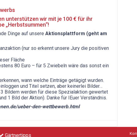
ewerbs
 unterstützen wir mit je 100 € für ihr
ppe „Herbstsummen“!
nde Dinge auf unsere
Aktionsplattform (geht am
lanzaktion (nur so erkennt unsere Jury die positiven
ieser Fläche
stens 80 Euro – für 5 Zwiebeln wäre das sonst ein
erkennen, wann welche Einträge getägigt wurden.
r einloggen und Titel setzen, aber keinerlei Bilder…
 3 Bildern werden für diese Spezialaktion gewertet
und 1 Bild der Aktion). Danke für IEuer Verständnis.
enen.de/ueber-den-wettbewerb.html
Kon
Gärtnertipps