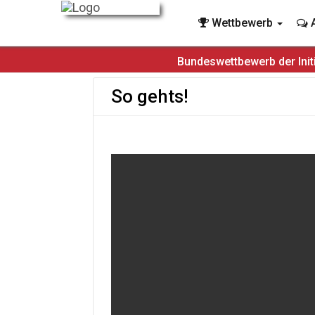
Wettbewerb
A
Bundeswettbewerb der Init
So gehts!