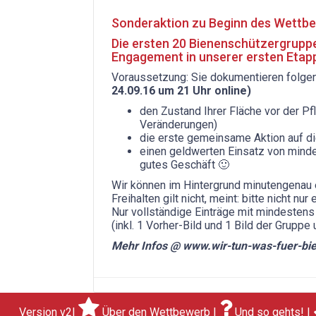
Sonderaktion zu Beginn des Wettb
Die ersten 20 Bienenschützergruppen
Engagement in unserer ersten Eta
Voraussetzung: Sie dokumentieren folge
24.09.16 um 21 Uhr online)
den Zustand Ihrer Fläche vor der Pf
Veränderungen)
die erste gemeinsame Aktion auf d
einen geldwerten Einsatz von minde
gutes Geschäft 🙂
Wir können im Hintergrund minutengenau 
Freihalten gilt nicht, meint: bitte nicht nu
Nur vollständige Einträge mit mindestens
(inkl. 1 Vorher-Bild und 1 Bild der Gruppe 
Mehr Infos @ www.wir-tun-was-fuer-bi
Version v2|
Über den Wettbewerb
|
Und so gehts!
|