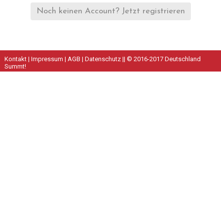
Noch keinen Account? Jetzt registrieren
Kontakt
|
Impressum
|
AGB
|
Datenschutz
|| © 2016-2017 Deutschland
Summt!