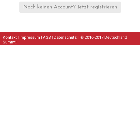
Noch keinen Account? Jetzt registrieren
Kontakt
|
Impressum
|
AGB
|
Datenschutz
|| © 2016-2017 Deutschland
Summt!