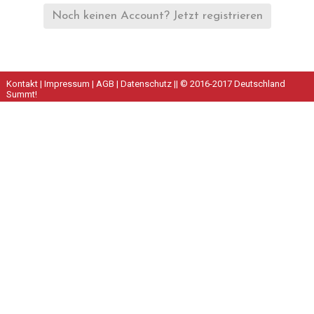
Noch keinen Account? Jetzt registrieren
Kontakt
|
Impressum
|
AGB
|
Datenschutz
|| © 2016-2017 Deutschland
Summt!