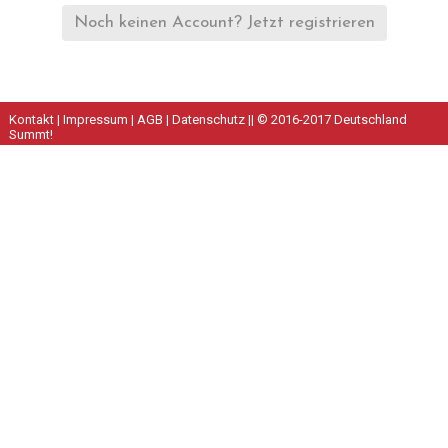
Noch keinen Account? Jetzt registrieren
Kontakt
|
Impressum
|
AGB
|
Datenschutz
|| © 2016-2017 Deutschland
Summt!