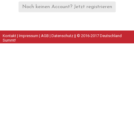
Noch keinen Account? Jetzt registrieren
Kontakt
|
Impressum
|
AGB
|
Datenschutz
|| © 2016-2017 Deutschland
Summt!