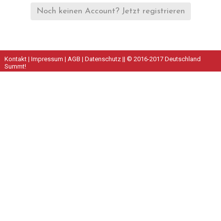
Noch keinen Account? Jetzt registrieren
Kontakt
|
Impressum
|
AGB
|
Datenschutz
|| © 2016-2017 Deutschland
Summt!