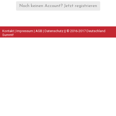
Noch keinen Account? Jetzt registrieren
Kontakt
|
Impressum
|
AGB
|
Datenschutz
|| © 2016-2017 Deutschland
Summt!