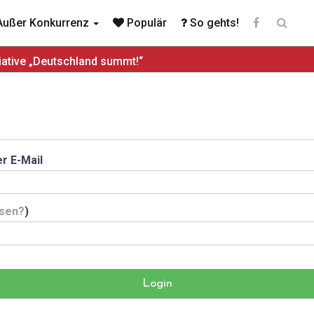
ußer Konkurrenz
Populär
So gehts!
iative „Deutschland summt!“
r E-Mail
sen?
)