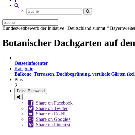
Bundeswettbewerb der Initiative „Deutschland summt!“
Bayernweiter
Botanischer Dachgarten auf dem
Ostseeinfocenter
Kategorie
Balkone, Terrassen, Dachbegrünung, vertikale Gärten (ke
Pins
3
Folge Pinnwand
Share on Facebook
Share on Twitter
Share on Reddit
Share on Google+
Share on Pinterest