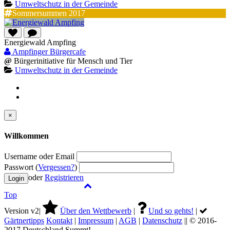
Umweltschutz in der Gemeinde
Sommersummen 2017
Energiewald Ampfing
Ampfinger Bürgercafe
@
Bürgerinitiative für Mensch und Tier
Umweltschutz in der Gemeinde
×
Willkommen
Username oder Email
Passwort (
Vergessen?
)
oder
Registrieren
Top
Version v2|
Über den Wettbewerb
|
Und so gehts!
|
Gärtnertipps
Kontakt
|
Impressum
|
AGB
|
Datenschutz
|| © 2016-
2017 Deutschland Summt!