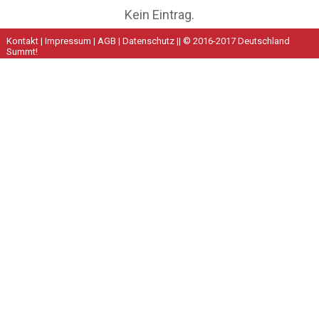
Kein Eintrag.
Kontakt
|
Impressum
|
AGB
|
Datenschutz
|| © 2016-2017 Deutschland
Summt!