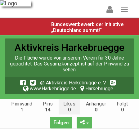
Bundeswettbewerb der Initiative
„Deutschland summt!“
Aktivkreis Harkebruegge
Die Fläche wurde von unserem Verein für 30 Jahre
gepachtet. Das Gesamzkonzept ist auf der Pinwand zu
sehen.
@
Aktivkreis Harkebrügge e. V.
www.Harkebrügge.de
Harkebrügge
Pinnwand
Pins
Likes
Anhänger
Folgt
1
14
0
0
0
Folgen