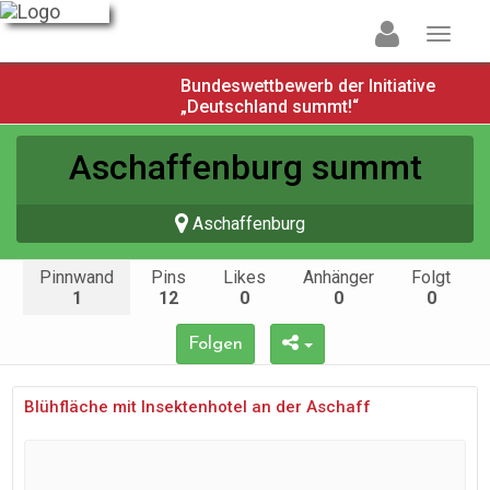
Bundeswettbewerb der Initiative
„Deutschland summt!“
Aschaffenburg summt
Aschaffenburg
Pinnwand
Pins
Likes
Anhänger
Folgt
1
12
0
0
0
Folgen
Blühfläche mit Insektenhotel an der Aschaff