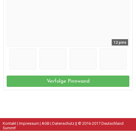
12 pins
Verfolge Pinnwand
Kontakt
|
Impressum
|
AGB
|
Datenschutz
|| © 2016-2017 Deutschland
Summt!