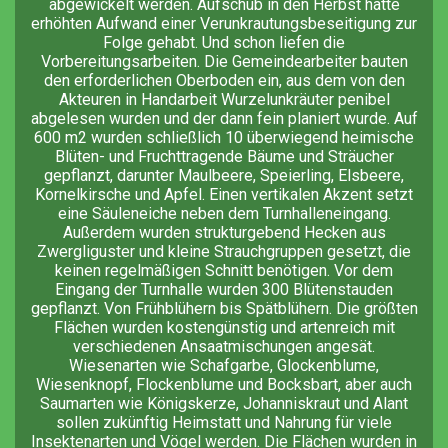
abgewickelt werden. Aufschub in den Herbst hätte
erhöhten Aufwand einer Verunkrautungsbeseitigung zur
Folge gehabt. Und schon liefen die
Vorbereitungsarbeiten. Die Gemeindearbeiter bauten
den erforderlichen Oberboden ein, aus dem von den
Akteuren in Handarbeit Wurzelunkräuter penibel
abgelesen wurden und der dann fein planiert wurde. Auf
600 m2 wurden schließlich 10 überwiegend heimische
Blüten- und Fruchttragende Bäume und Sträucher
gepflanzt, darunter Maulbeere, Speierling, Elsbeere,
Kornelkirsche und Apfel. Einen vertikalen Akzent setzt
eine Säuleneiche neben dem Turnhalleneingang.
Außerdem wurden strukturgebend Hecken aus
Zwergliguster und kleine Strauchgruppen gesetzt, die
keinen regelmäßigen Schnitt benötigen. Vor dem
Eingang der Turnhalle wurden 300 Blütenstauden
gepflanzt. Von Frühblühern bis Spätblühern. Die größten
Flächen wurden kostengünstig und artenreich mit
verschiedenen Ansaatmischungen angesät.
Wiesenarten wie Schafgarbe, Glockenblume,
Wiesenknopf, Flockenblume und Bocksbart, aber auch
Saumarten wie Königskerze, Johanniskraut und Alant
sollen zukünftig Heimstatt und Nahrung für viele
Insektenarten und Vögel werden. Die Flächen wurden in