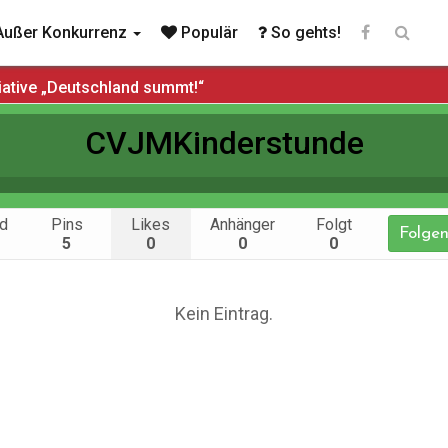
ußer Konkurrenz
Populär
So gehts!
iative „Deutschland summt!“
CVJMKinderstunde
d
Pins
Likes
Anhänger
Folgt
Folge
5
0
0
0
Kein Eintrag.