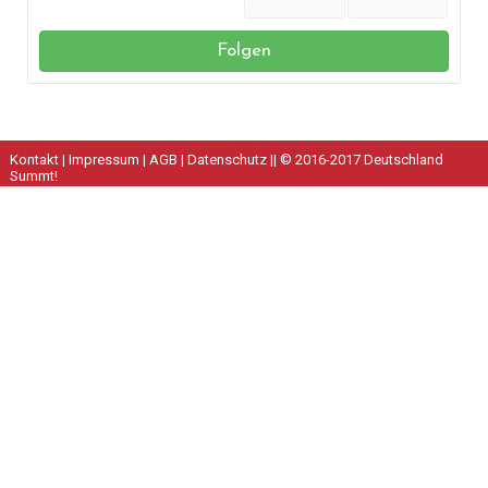
Folgen
Kontakt
|
Impressum
|
AGB
|
Datenschutz
|| © 2016-2017 Deutschland
Summt!