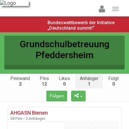
Bundeswettbewerb der Initiative
„Deutschland summt!“
Grundschulbetreuung
Pfeddersheim
Pinnwand
Pins
Likes
Anhänger
Folgt
2
12
0
1
0
Folgen
AHGASN Bienen
58 Pins • 2 Anhänger