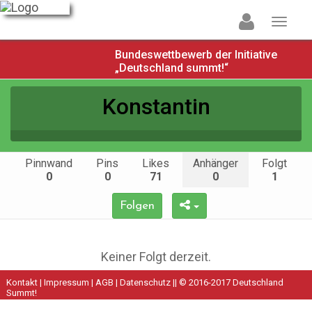
Bundeswettbewerb der Initiative
„Deutschland summt!“
Konstantin
Pinnwand
Pins
Likes
Anhänger
Folgt
0
0
71
0
1
Folgen
Keiner Folgt derzeit.
Kontakt
|
Impressum
|
AGB
|
Datenschutz
|| © 2016-2017 Deutschland
Summt!