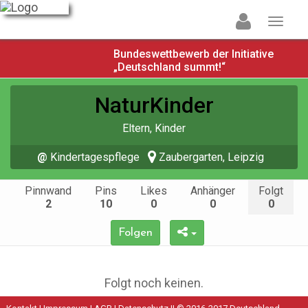
Bundeswettbewerb der Initiative
„Deutschland summt!“
NaturKinder
Eltern, Kinder
@
Kindertagespflege
Zaubergarten, Leipzig
Pinnwand
Pins
Likes
Anhänger
Folgt
2
10
0
0
0
Folgen
Folgt noch keinen.