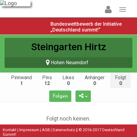
Bundeswettbewerb der Initiative
„Deutschland summt!“
Steingarten Hirtz
Hohen Neuendorf
Pinnwand
Pins
Likes
Anhänger
Folgt
1
12
0
0
0
Folgen
Folgt noch keinen.
Kontakt
|
Impressum
|
AGB
|
Datenschutz
|| © 2016-2017 Deutschland
Summt!