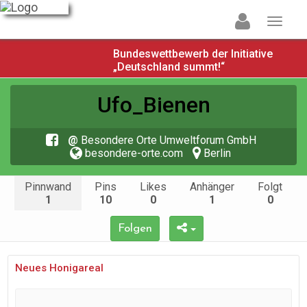
Bundeswettbewerb der Initiative
„Deutschland summt!“
Ufo_Bienen
@
Besondere Orte Umweltforum GmbH
besondere-orte.com
Berlin
Pinnwand
Pins
Likes
Anhänger
Folgt
1
10
0
1
0
Folgen
Neues Honigareal