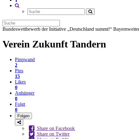
Bundeswettbewerb der Initiative „Deutschland summt!“
Bayernweiter
Verein Zukunft Tandern
Pinnwand
2
Pins
15
Likes
0
Anhänger
0
Folgt
0
Folgen
Share on Facebook
Share on Twitter