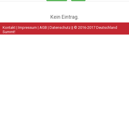
Kein Eintrag.
Kontakt
|
Impressum
|
AGB
|
Datenschutz
|| © 2016-2017 Deutschland
Summt!