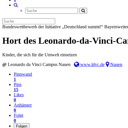
Bundeswettbewerb der Initiative „Deutschland summt!“
Bayernweiter
Hort des Leonardo-da-Vinci-C
Kinder, die sich für die Umwelt einsetzen
@
Leonardo da Vinci Campus Nauen
www.ldvc.de
Nauen
Pinnwand
1
Pins
15
Likes
0
Anhänger
0
Folgt
0
Folgen