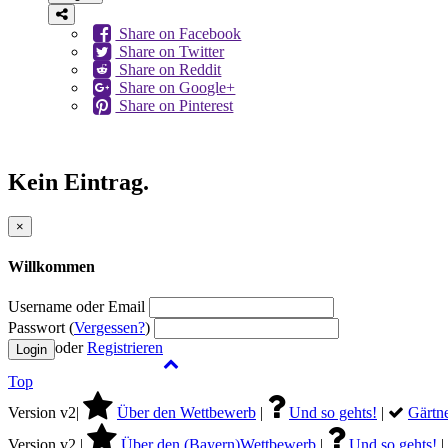
Share on Facebook
Share on Twitter
Share on Reddit
Share on Google+
Share on Pinterest
Kein Eintrag.
×
Willkommen
Username oder Email
Passwort (
Vergessen?
)
oder
Registrieren
Top
Version v2|
Über den Wettbewerb
|
Und so gehts!
|
Gärtne
Version v2 |
Über den (Bayern)Wettbewerb
|
Und so gehts!
|