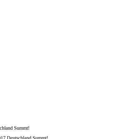
schland Summt!
017 Deutschland Summt!