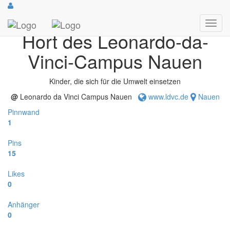
Bundeswettbewerb der Initiative „Deutschland summt!“
Bayernweiter Pflanzwettbewerb der Stiftung für Mensch & Umwelt
Hort des Leonardo-da-
Vinci-Campus Nauen
Kinder, die sich für die Umwelt einsetzen
@
Leonardo da Vinci Campus Nauen
www.ldvc.de
Nauen
Pinnwand
1
Pins
15
Likes
0
Anhänger
0