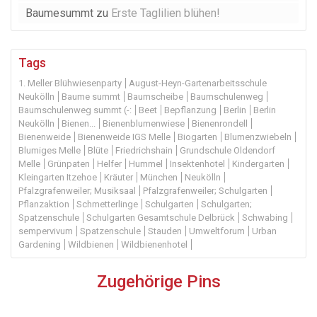
Baumesummt
zu
Erste Taglilien blühen!
Tags
1. Meller Blühwiesenparty
August-Heyn-Gartenarbeitsschule
Neukölln
Baume summt
Baumscheibe
Baumschulenweg
Baumschulenweg summt (-:
Beet
Bepflanzung
Berlin
Berlin
Neukölln
Bienen...
Bienenblumenwiese
Bienenrondell
Bienenweide
Bienenweide IGS Melle
Biogarten
Blumenzwiebeln
Blumiges Melle
Blüte
Friedrichshain
Grundschule Oldendorf
Melle
Grünpaten
Helfer
Hummel
Insektenhotel
Kindergarten
Kleingarten Itzehoe
Kräuter
München
Neukölln
Pfalzgrafenweiler; Musiksaal
Pfalzgrafenweiler; Schulgarten
Pflanzaktion
Schmetterlinge
Schulgarten
Schulgarten;
Spatzenschule
Schulgarten Gesamtschule Delbrück
Schwabing
sempervivum
Spatzenschule
Stauden
Umweltforum
Urban
Gardening
Wildbienen
Wildbienenhotel
Zugehörige Pins