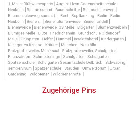
1. Meller Blühwiesenparty
August-Heyn-Gartenarbeitsschule
Neukölln
Baume summt
Baumscheibe
Baumschulenweg
Baumschulenweg summt (-:
Beet
Bepflanzung
Berlin
Berlin
Neukölln
Bienen...
Bienenblumenwiese
Bienenrondell
Bienenweide
Bienenweide IGS Melle
Biogarten
Blumenzwiebeln
Blumiges Melle
Blüte
Friedrichshain
Grundschule Oldendorf
Melle
Grünpaten
Helfer
Hummel
Insektenhotel
Kindergarten
Kleingarten Itzehoe
Kräuter
München
Neukölln
Pfalzgrafenweiler; Musiksaal
Pfalzgrafenweiler; Schulgarten
Pflanzaktion
Schmetterlinge
Schulgarten
Schulgarten;
Spatzenschule
Schulgarten Gesamtschule Delbrück
Schwabing
sempervivum
Spatzenschule
Stauden
Umweltforum
Urban
Gardening
Wildbienen
Wildbienenhotel
Zugehörige Pins