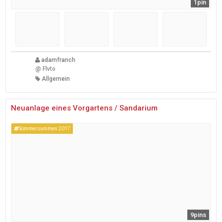
1pin
adamfranch
@
Flvto
Allgemein
Neuanlage eines Vorgartens / Sandarium
Sommersummen 2017
9pins