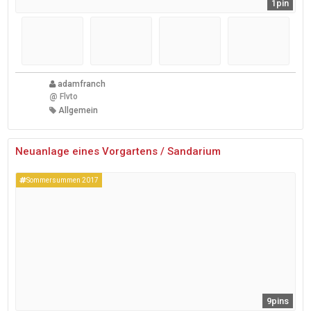
1pin
adamfranch
@
Flvto
Allgemein
Neuanlage eines Vorgartens / Sandarium
Sommersummen 2017
9pins