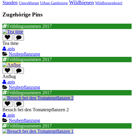
Wildbienen
Stauden
Wildbienenhotel
Urban Gardening
Umweltforum
Zugehörige Pins
Frühlingssummen 2017
Tea time
apis
Neubepflanzung
Frühlingssummen 2017
Anflug
apis
Neubepflanzung
Frühlingssummen 2017
Besuch bei den Tomatenpflanzen 2
apis
Neubepflanzung
Frühlingssummen 2017