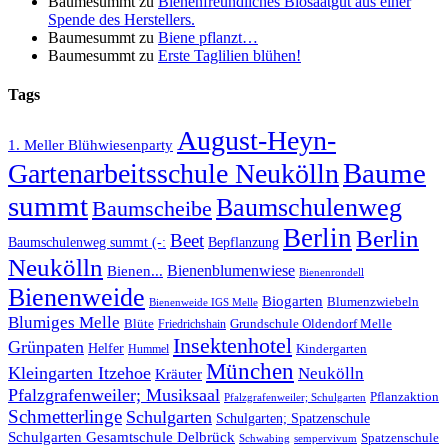
Baumesummt
zu
Bienenfreundliches Biosaatgut aus einer
Spende des Herstellers.
Baumesummt
zu
Biene pflanzt…
Baumesummt
zu
Erste Taglilien blühen!
Tags
August-Heyn-
1. Meller Blühwiesenparty
Baume
Gartenarbeitsschule Neukölln
summt
Baumschulenweg
Baumscheibe
Berlin
Berlin
Beet
Baumschulenweg summt (-:
Bepflanzung
Neukölln
Bienenblumenwiese
Bienen...
Bienenrondell
Bienenweide
Biogarten
Blumenzwiebeln
Bienenweide IGS Melle
Blumiges Melle
Blüte
Grundschule Oldendorf Melle
Friedrichshain
Insektenhotel
Grünpaten
Helfer
Kindergarten
Hummel
München
Kleingarten Itzehoe
Neukölln
Kräuter
Pfalzgrafenweiler; Musiksaal
Pflanzaktion
Pfalzgrafenweiler; Schulgarten
Schmetterlinge
Schulgarten
Schulgarten; Spatzenschule
Schulgarten Gesamtschule Delbrück
Spatzenschule
Schwabing
sempervivum