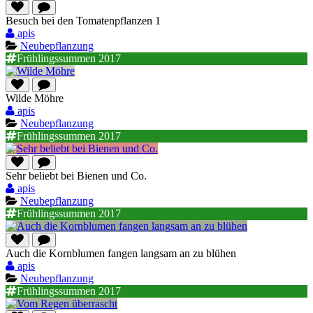
Besuch bei den Tomatenpflanzen 1
apis
Neubepflanzung
Frühlingssummen 2017
Wilde Möhre
apis
Neubepflanzung
Frühlingssummen 2017
Sehr beliebt bei Bienen und Co.
apis
Neubepflanzung
Frühlingssummen 2017
Auch die Kornblumen fangen langsam an zu blühen
apis
Neubepflanzung
Frühlingssummen 2017