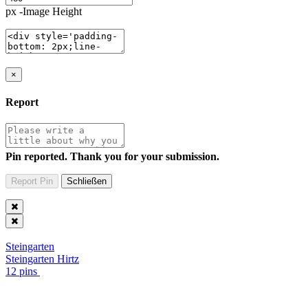
px -Image Height
×
Report
Pin reported. Thank you for your submission.
Steingarten
Steingarten Hirtz
12 pins