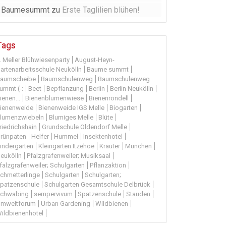
Baumesummt
zu
Erste Taglilien blühen!
Tags
. Meller Blühwiesenparty
August-Heyn-
artenarbeitsschule Neukölln
Baume summt
aumscheibe
Baumschulenweg
Baumschulenweg
ummt (-:
Beet
Bepflanzung
Berlin
Berlin Neukölln
ienen...
Bienenblumenwiese
Bienenrondell
ienenweide
Bienenweide IGS Melle
Biogarten
lumenzwiebeln
Blumiges Melle
Blüte
riedrichshain
Grundschule Oldendorf Melle
rünpaten
Helfer
Hummel
Insektenhotel
indergarten
Kleingarten Itzehoe
Kräuter
München
eukölln
Pfalzgrafenweiler; Musiksaal
falzgrafenweiler; Schulgarten
Pflanzaktion
chmetterlinge
Schulgarten
Schulgarten;
patzenschule
Schulgarten Gesamtschule Delbrück
chwabing
sempervivum
Spatzenschule
Stauden
mweltforum
Urban Gardening
Wildbienen
ildbienenhotel