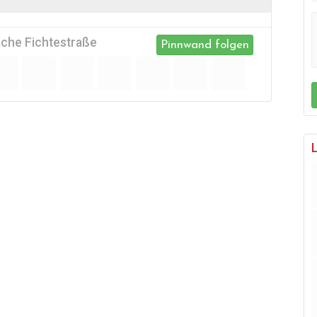
äche Fichtestraße
Pinnwand folgen