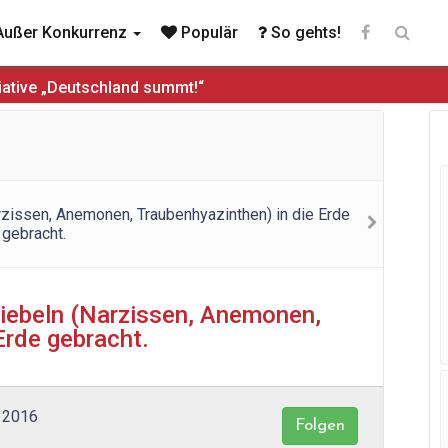
ußer Konkurrenz
Populär
So gehts!
iative „Deutschland summt!“
ebeln (Narzissen, Anemonen,
Erde gebracht.
r 2016
Folgen