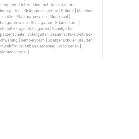
rünpaten
Helfer
Hummel
Insektenhotel
indergarten
Kleingarten Itzehoe
Kräuter
München
eukölln
Pfalzgrafenweiler; Musiksaal
falzgrafenweiler; Schulgarten
Pflanzaktion
chmetterlinge
Schulgarten
Schulgarten;
patzenschule
Schulgarten Gesamtschule Delbrück
chwabing
sempervivum
Spatzenschule
Stauden
mweltforum
Urban Gardening
Wildbienen
ildbienenhotel