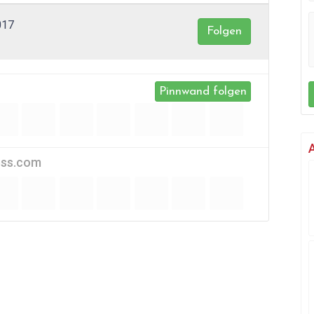
017
Folgen
Pinnwand folgen
ess.com