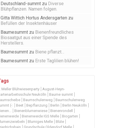
Deutschland-summt
zu
Diverse
Blühpflanzen. Namen folgen.
Gitta Wittich Hortus Andersgarten
zu
Befüllen der Insektenhäuser
Baumesummt
zu
Bienenfreundliches
Biosaatgut aus einer Spende des
Herstellers.
Baumesummt
zu
Biene pflanzt…
Baumesummt
zu
Erste Taglilien blühen!
Tags
. Meller Blühwiesenparty
August-Heyn-
artenarbeitsschule Neukölln
Baume summt
aumscheibe
Baumschulenweg
Baumschulenweg
ummt (-:
Beet
Bepflanzung
Berlin
Berlin Neukölln
ienen...
Bienenblumenwiese
Bienenrondell
ienenweide
Bienenweide IGS Melle
Biogarten
lumenzwiebeln
Blumiges Melle
Blüte
riedrichshain
Grundschule Oldendorf Melle