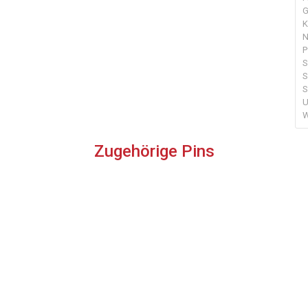
G
K
N
P
S
S
S
U
W
Zugehörige Pins