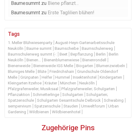
Baumesummt
zu
Biene pflanzt…
Baumesummt
zu
Erste Taglilien blühen!
Tags
1. Meller Blühwiesenparty
August-Heyn-Gartenarbeitsschule
Neukölln
Baume summt
Baumscheibe
Baumschulenweg
Baumschulenweg summt (-:
Beet
Bepflanzung
Berlin
Berlin
Neukölln
Bienen...
Bienenblumenwiese
Bienenrondell
Bienenweide
Bienenweide IGS Melle
Biogarten
Blumenzwiebeln
Blumiges Melle
Blüte
Friedrichshain
Grundschule Oldendorf
Melle
Grünpaten
Helfer
Hummel
Insektenhotel
Kindergarten
Kleingarten Itzehoe
Kräuter
München
Neukölln
Pfalzgrafenweiler; Musiksaal
Pfalzgrafenweiler; Schulgarten
Pflanzaktion
Schmetterlinge
Schulgarten
Schulgarten;
Spatzenschule
Schulgarten Gesamtschule Delbrück
Schwabing
sempervivum
Spatzenschule
Stauden
Umweltforum
Urban
Gardening
Wildbienen
Wildbienenhotel
Zugehörige Pins