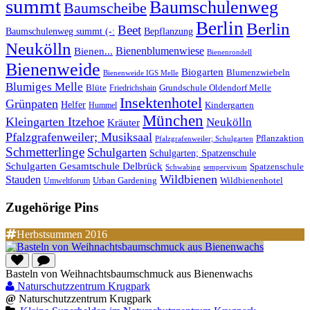
summt
Baumschulenweg
Baumscheibe
Berlin
Berlin
Beet
Baumschulenweg summt (-:
Bepflanzung
Neukölln
Bienenblumenwiese
Bienen...
Bienenrondell
Bienenweide
Biogarten
Blumenzwiebeln
Bienenweide IGS Melle
Blumiges Melle
Blüte
Grundschule Oldendorf Melle
Friedrichshain
Insektenhotel
Grünpaten
Helfer
Kindergarten
Hummel
München
Kleingarten Itzehoe
Neukölln
Kräuter
Pfalzgrafenweiler; Musiksaal
Pflanzaktion
Pfalzgrafenweiler; Schulgarten
Schmetterlinge
Schulgarten
Schulgarten; Spatzenschule
Schulgarten Gesamtschule Delbrück
Spatzenschule
Schwabing
sempervivum
Wildbienen
Stauden
Wildbienenhotel
Urban Gardening
Umweltforum
Zugehörige Pins
Herbstsummen 2016
Basteln von Weihnachtsbaumschmuck aus Bienenwachs
Naturschutzzentrum Krugpark
@
Naturschutzzentrum Krugpark