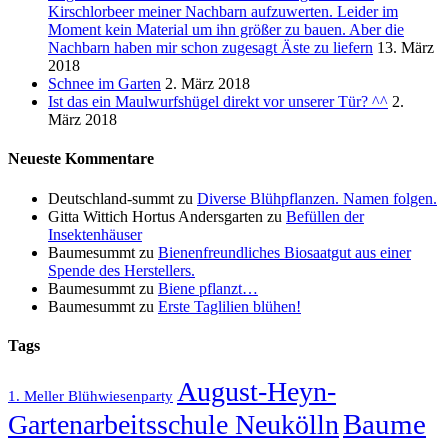
Kirschlorbeer meiner Nachbarn aufzuwerten. Leider im
Moment kein Material um ihn größer zu bauen. Aber die
Nachbarn haben mir schon zugesagt Äste zu liefern
13. März
2018
Schnee im Garten
2. März 2018
Ist das ein Maulwurfshügel direkt vor unserer Tür? ^^
2.
März 2018
Neueste Kommentare
Deutschland-summt
zu
Diverse Blühpflanzen. Namen folgen.
Gitta Wittich Hortus Andersgarten
zu
Befüllen der
Insektenhäuser
Baumesummt
zu
Bienenfreundliches Biosaatgut aus einer
Spende des Herstellers.
Baumesummt
zu
Biene pflanzt…
Baumesummt
zu
Erste Taglilien blühen!
Tags
August-Heyn-
1. Meller Blühwiesenparty
Baume
Gartenarbeitsschule Neukölln