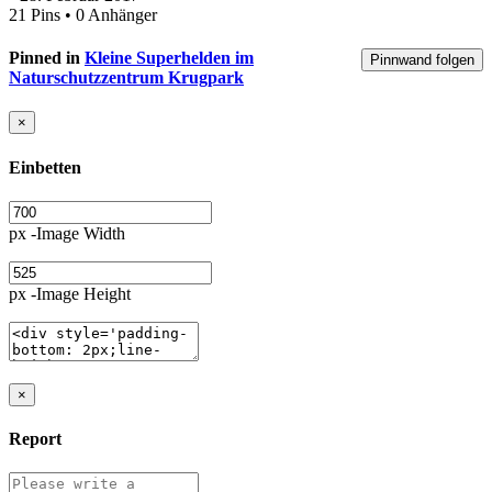
21 Pins • 0 Anhänger
Pinned in
Kleine Superhelden im
Pinnwand folgen
Naturschutzzentrum Krugpark
×
Einbetten
px -Image Width
px -Image Height
×
Report