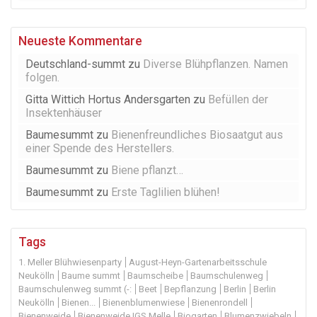
Neueste Kommentare
Deutschland-summt
zu
Diverse Blühpflanzen. Namen
folgen.
Gitta Wittich Hortus Andersgarten
zu
Befüllen der
Insektenhäuser
Baumesummt
zu
Bienenfreundliches Biosaatgut aus
einer Spende des Herstellers.
Baumesummt
zu
Biene pflanzt…
Baumesummt
zu
Erste Taglilien blühen!
Tags
1. Meller Blühwiesenparty
August-Heyn-Gartenarbeitsschule
Neukölln
Baume summt
Baumscheibe
Baumschulenweg
Baumschulenweg summt (-:
Beet
Bepflanzung
Berlin
Berlin
Neukölln
Bienen...
Bienenblumenwiese
Bienenrondell
Bienenweide
Bienenweide IGS Melle
Biogarten
Blumenzwiebeln