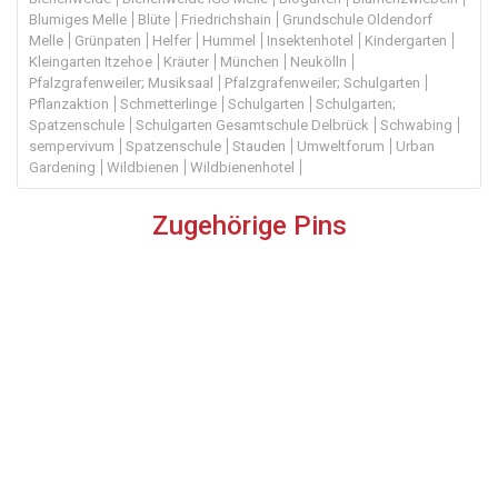
Blumiges Melle
Blüte
Friedrichshain
Grundschule Oldendorf
Melle
Grünpaten
Helfer
Hummel
Insektenhotel
Kindergarten
Kleingarten Itzehoe
Kräuter
München
Neukölln
Pfalzgrafenweiler; Musiksaal
Pfalzgrafenweiler; Schulgarten
Pflanzaktion
Schmetterlinge
Schulgarten
Schulgarten;
Spatzenschule
Schulgarten Gesamtschule Delbrück
Schwabing
sempervivum
Spatzenschule
Stauden
Umweltforum
Urban
Gardening
Wildbienen
Wildbienenhotel
Zugehörige Pins