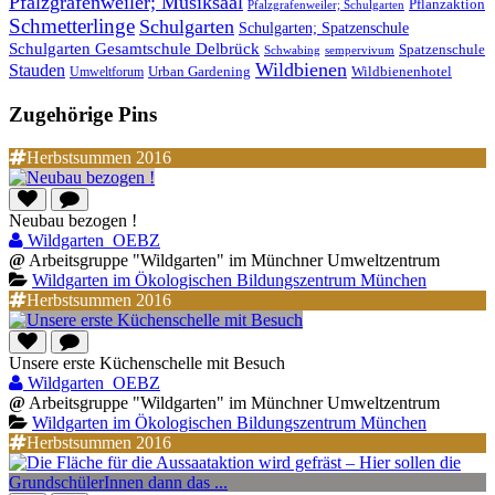
Pfalzgrafenweiler; Musiksaal
Pflanzaktion
Pfalzgrafenweiler; Schulgarten
Schmetterlinge
Schulgarten
Schulgarten; Spatzenschule
Schulgarten Gesamtschule Delbrück
Spatzenschule
Schwabing
sempervivum
Wildbienen
Stauden
Wildbienenhotel
Urban Gardening
Umweltforum
Zugehörige Pins
Herbstsummen 2016
Neubau bezogen !
Wildgarten_OEBZ
@
Arbeitsgruppe "Wildgarten" im Münchner Umweltzentrum
Wildgarten im Ökologischen Bildungszentrum München
Herbstsummen 2016
Unsere erste Küchenschelle mit Besuch
Wildgarten_OEBZ
@
Arbeitsgruppe "Wildgarten" im Münchner Umweltzentrum
Wildgarten im Ökologischen Bildungszentrum München
Herbstsummen 2016