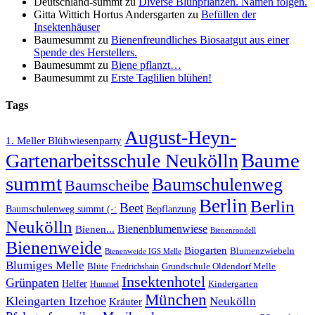
Deutschland-summt
zu
Diverse Blühpflanzen. Namen folgen.
Gitta Wittich Hortus Andersgarten
zu
Befüllen der
Insektenhäuser
Baumesummt
zu
Bienenfreundliches Biosaatgut aus einer
Spende des Herstellers.
Baumesummt
zu
Biene pflanzt…
Baumesummt
zu
Erste Taglilien blühen!
Tags
August-Heyn-
1. Meller Blühwiesenparty
Baume
Gartenarbeitsschule Neukölln
summt
Baumschulenweg
Baumscheibe
Berlin
Berlin
Beet
Baumschulenweg summt (-:
Bepflanzung
Neukölln
Bienenblumenwiese
Bienen...
Bienenrondell
Bienenweide
Biogarten
Blumenzwiebeln
Bienenweide IGS Melle
Blumiges Melle
Blüte
Grundschule Oldendorf Melle
Friedrichshain
Insektenhotel
Grünpaten
Helfer
Kindergarten
Hummel
München
Kleingarten Itzehoe
Neukölln
Kräuter