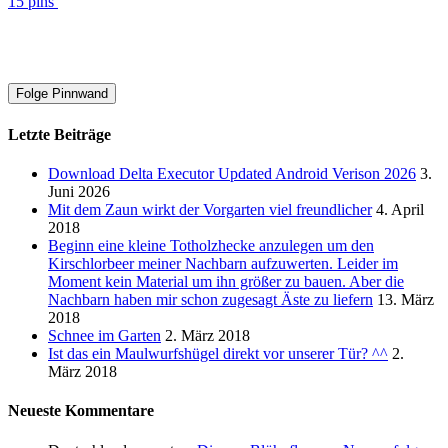
15 pins
Folge Pinnwand
Letzte Beiträge
Download Delta Executor Updated Android Verison 2026
3.
Juni 2026
Mit dem Zaun wirkt der Vorgarten viel freundlicher
4. April
2018
Beginn eine kleine Totholzhecke anzulegen um den
Kirschlorbeer meiner Nachbarn aufzuwerten. Leider im
Moment kein Material um ihn größer zu bauen. Aber die
Nachbarn haben mir schon zugesagt Äste zu liefern
13. März
2018
Schnee im Garten
2. März 2018
Ist das ein Maulwurfshügel direkt vor unserer Tür? ^^
2.
März 2018
Neueste Kommentare