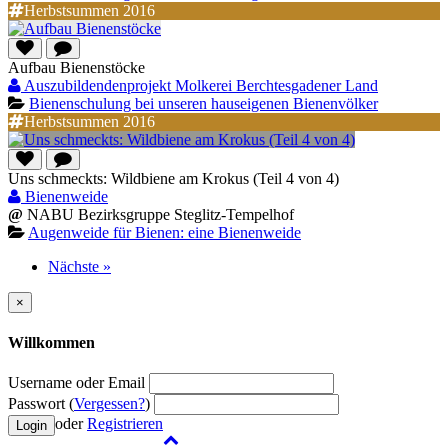
Herbstsummen 2016
Aufbau Bienenstöcke
Auszubildendenprojekt Molkerei Berchtesgadener Land
Bienenschulung bei unseren hauseigenen Bienenvölker
Herbstsummen 2016
Uns schmeckts: Wildbiene am Krokus (Teil 4 von 4)
Bienenweide
@
NABU Bezirksgruppe Steglitz-Tempelhof
Augenweide für Bienen: eine Bienenweide
Nächste »
×
Willkommen
Username oder Email
Passwort (
Vergessen?
)
oder
Registrieren