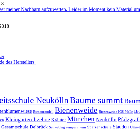
18
eer meiner Nachbarn aufzuwerten. Leider im Moment kein Material um
 2018
ser
e des Herstellers.
Baume summt
itsschule Neukölln
Baum
Bienenweide
nenblumenwiese
Bi
Bienenrondell
Bienenweide IGS Melle
München
Kleingarten Itzehoe
Pfalzgraf
Neukölln
Kräuter
ten
n Gesamtschule Delbrück
Stauden
Spatzenschule
Umwel
Schwabing
sempervivum