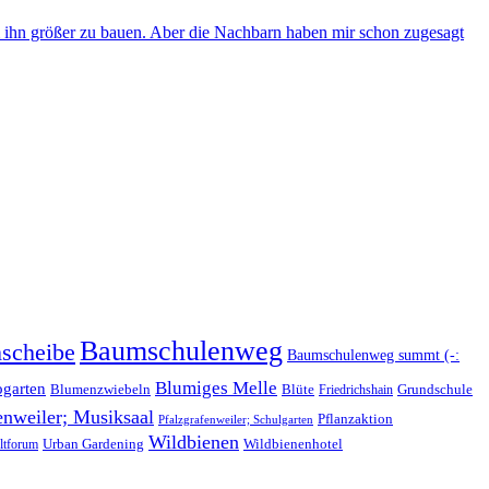
 ihn größer zu bauen. Aber die Nachbarn haben mir schon zugesagt
Baumschulenweg
scheibe
Baumschulenweg summt (-:
Blumiges Melle
ogarten
Blüte
Blumenzwiebeln
Grundschule
Friedrichshain
enweiler; Musiksaal
Pflanzaktion
Pfalzgrafenweiler; Schulgarten
Wildbienen
Wildbienenhotel
Urban Gardening
tforum