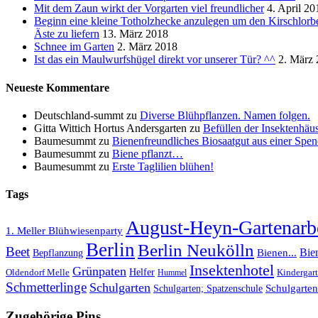
Mit dem Zaun wirkt der Vorgarten viel freundlicher
4. April 20
Beginn eine kleine Totholzhecke anzulegen um den Kirschlorb
Äste zu liefern
13. März 2018
Schnee im Garten
2. März 2018
Ist das ein Maulwurfshügel direkt vor unserer Tür? ^^
2. März
Neueste Kommentare
Deutschland-summt
zu
Diverse Blühpflanzen. Namen folgen.
Gitta Wittich Hortus Andersgarten
zu
Befüllen der Insektenhäu
Baumesummt
zu
Bienenfreundliches Biosaatgut aus einer Spend
Baumesummt
zu
Biene pflanzt…
Baumesummt
zu
Erste Taglilien blühen!
Tags
August-Heyn-Gartenarbe
1. Meller Blühwiesenparty
Berlin
Berlin Neukölln
Beet
Bie
Bepflanzung
Bienen...
Insektenhotel
Grünpaten
Helfer
Oldendorf Melle
Kindergar
Hummel
Schmetterlinge
Schulgarten
Schulgarte
Schulgarten; Spatzenschule
Zugehörige Pins