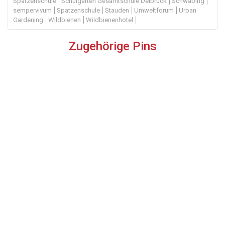
Spatzenschule
Schulgarten Gesamtschule Delbrück
Schwabing
sempervivum
Spatzenschule
Stauden
Umweltforum
Urban
Gardening
Wildbienen
Wildbienenhotel
Zugehörige Pins