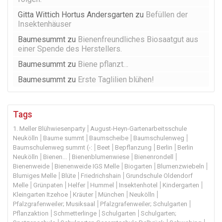
Gitta Wittich Hortus Andersgarten
zu
Befüllen der
Insektenhäuser
Baumesummt
zu
Bienenfreundliches Biosaatgut aus
einer Spende des Herstellers.
Baumesummt
zu
Biene pflanzt…
Baumesummt
zu
Erste Taglilien blühen!
Tags
1. Meller Blühwiesenparty
August-Heyn-Gartenarbeitsschule
Neukölln
Baume summt
Baumscheibe
Baumschulenweg
Baumschulenweg summt (-:
Beet
Bepflanzung
Berlin
Berlin
Neukölln
Bienen...
Bienenblumenwiese
Bienenrondell
Bienenweide
Bienenweide IGS Melle
Biogarten
Blumenzwiebeln
Blumiges Melle
Blüte
Friedrichshain
Grundschule Oldendorf
Melle
Grünpaten
Helfer
Hummel
Insektenhotel
Kindergarten
Kleingarten Itzehoe
Kräuter
München
Neukölln
Pfalzgrafenweiler; Musiksaal
Pfalzgrafenweiler; Schulgarten
Pflanzaktion
Schmetterlinge
Schulgarten
Schulgarten;