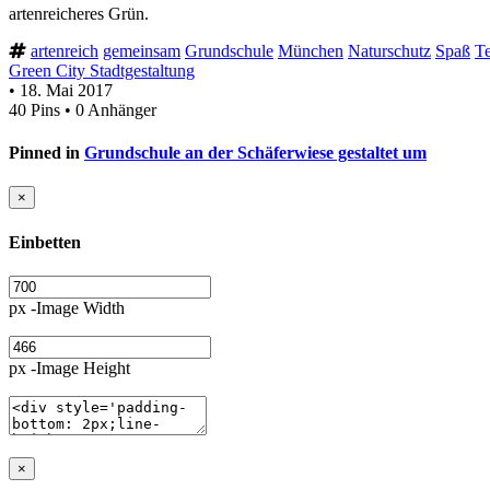
artenreicheres Grün.
artenreich
gemeinsam
Grundschule
München
Naturschutz
Spaß
T
Green City Stadtgestaltung
• 18. Mai 2017
40 Pins • 0 Anhänger
Pinned in
Grundschule an der Schäferwiese gestaltet um
×
Einbetten
px -Image Width
px -Image Height
×