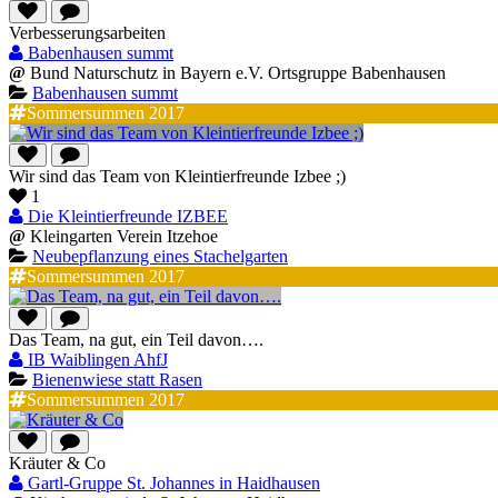
Verbesserungsarbeiten
Babenhausen summt
@
Bund Naturschutz in Bayern e.V. Ortsgruppe Babenhausen
Babenhausen summt
Sommersummen 2017
Wir sind das Team von Kleintierfreunde Izbee ;)
1
Die Kleintierfreunde IZBEE
@
Kleingarten Verein Itzehoe
Neubepflanzung eines Stachelgarten
Sommersummen 2017
Das Team, na gut, ein Teil davon….
IB Waiblingen AhfJ
Bienenwiese statt Rasen
Sommersummen 2017
Kräuter & Co
Gartl-Gruppe St. Johannes in Haidhausen