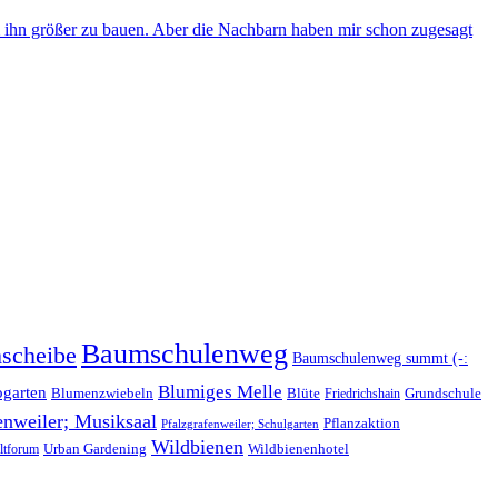
 ihn größer zu bauen. Aber die Nachbarn haben mir schon zugesagt
Baumschulenweg
scheibe
Baumschulenweg summt (-:
Blumiges Melle
ogarten
Blüte
Blumenzwiebeln
Grundschule
Friedrichshain
enweiler; Musiksaal
Pflanzaktion
Pfalzgrafenweiler; Schulgarten
Wildbienen
Wildbienenhotel
Urban Gardening
tforum