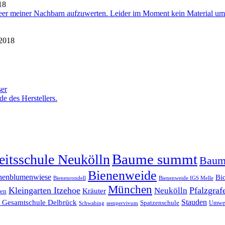
18
eer meiner Nachbarn aufzuwerten. Leider im Moment kein Material um
 2018
ser
e des Herstellers.
Baume summt
itsschule Neukölln
Baum
Bienenweide
nenblumenwiese
Bi
Bienenrondell
Bienenweide IGS Melle
München
Kleingarten Itzehoe
Pfalzgraf
Neukölln
Kräuter
ten
n Gesamtschule Delbrück
Stauden
Spatzenschule
Umwel
Schwabing
sempervivum