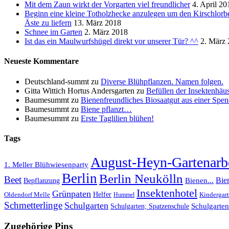
Mit dem Zaun wirkt der Vorgarten viel freundlicher
4. April 20
Beginn eine kleine Totholzhecke anzulegen um den Kirschlorb
Äste zu liefern
13. März 2018
Schnee im Garten
2. März 2018
Ist das ein Maulwurfshügel direkt vor unserer Tür? ^^
2. März
Neueste Kommentare
Deutschland-summt
zu
Diverse Blühpflanzen. Namen folgen.
Gitta Wittich Hortus Andersgarten
zu
Befüllen der Insektenhäu
Baumesummt
zu
Bienenfreundliches Biosaatgut aus einer Spend
Baumesummt
zu
Biene pflanzt…
Baumesummt
zu
Erste Taglilien blühen!
Tags
August-Heyn-Gartenarbe
1. Meller Blühwiesenparty
Berlin
Berlin Neukölln
Beet
Bie
Bepflanzung
Bienen...
Insektenhotel
Grünpaten
Helfer
Oldendorf Melle
Kindergar
Hummel
Schmetterlinge
Schulgarten
Schulgarte
Schulgarten; Spatzenschule
Zugehörige Pins