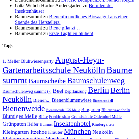
Gitta Wittich Hortus Andersgarten
zu
Befüllen der
Insektenhäuser
Baumesummt
zu
Bienenfreundliches Biosaatgut aus einer
Spende des Herstellers.
Baumesummt
zu
Biene pflanzt…
Baumesummt
zu
Erste Taglilien blühen!
Tags
August-Heyn-
1. Meller Blühwiesenparty
Baume
Gartenarbeitsschule Neukölln
summt
Baumschulenweg
Baumscheibe
Berlin
Berlin
Beet
Baumschulenweg summt (-:
Bepflanzung
Neukölln
Bienenblumenwiese
Bienen...
Bienenrondell
Bienenweide
Biogarten
Blumenzwiebeln
Bienenweide IGS Melle
Blumiges Melle
Blüte
Grundschule Oldendorf Melle
Friedrichshain
Insektenhotel
Grünpaten
Helfer
Kindergarten
Hummel
München
Kleingarten Itzehoe
Neukölln
Kräuter
Pfalzgrafenweiler; Musiksaal