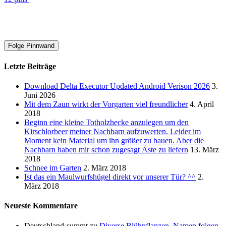
Folge Pinnwand
Letzte Beiträge
Download Delta Executor Updated Android Verison 2026
3.
Juni 2026
Mit dem Zaun wirkt der Vorgarten viel freundlicher
4. April
2018
Beginn eine kleine Totholzhecke anzulegen um den
Kirschlorbeer meiner Nachbarn aufzuwerten. Leider im
Moment kein Material um ihn größer zu bauen. Aber die
Nachbarn haben mir schon zugesagt Äste zu liefern
13. März
2018
Schnee im Garten
2. März 2018
Ist das ein Maulwurfshügel direkt vor unserer Tür? ^^
2.
März 2018
Neueste Kommentare
Deutschland-summt
zu
Diverse Blühpflanzen. Namen folgen.