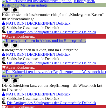
Kräuterkisten mit Insektenunterschlupf und „Kindergarten-Kasten“
für Melissensämlinge
NATURENTDECKERINNEN Delbrück
@
Städtische Gesamtschule Delbrück
Die Anfänge des Schulgartens der Gesamtschule Delbrück
Außer Konkurrenz
KistengärtnerInnen in Aktion, und im Hintergrund…
NATURENTDECKERINNEN Delbrück
@
Städtische Gesamtschule Delbrück
Die Anfänge des Schulgartens der Gesamtschule Delbrück
Außer Konkurrenz
Die Kräuterkisten kurz vor der Bepflanzung – die Wiese noch fast
im Urzustand!
NATURENTDECKERINNEN Delbrück
@
Städtische Gesamtschule Delbrück
Die Anfänge des Schulgartens der Gesamtschule Delbrück
Außer Konkurrenz