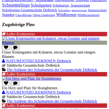
Pflanzaktion
Pfalzgrafenweiler; Schulgarten
Schmetterlinge
Schulgarten
Schulgarten; Spatzenschule
Schulgarten Gesamtschule Delbrück
Spatzenschule
Schwabing
sempervivum
Wildbienen
Stauden
Wildbienenhotel
Urban Gardening
Umweltforum
Zugehörige Pins
Außer Konkurrenz
Unser Kistengarten mit Kräutern, etwas Gemüse und einigen
Blumen
NATURENTDECKERINNEN Delbrück
@
Städtische Gesamtschule Delbrück
Die Anfänge des Schulgartens der Gesamtschule Delbrück
Außer Konkurrenz
Ein Herz und Platz für Honigbienen
NATURENTDECKERINNEN Delbrück
@
Städtische Gesamtschule Delbrück
Die Anfänge des Schulgartens der Gesamtschule Delbrück
Außer Konkurrenz