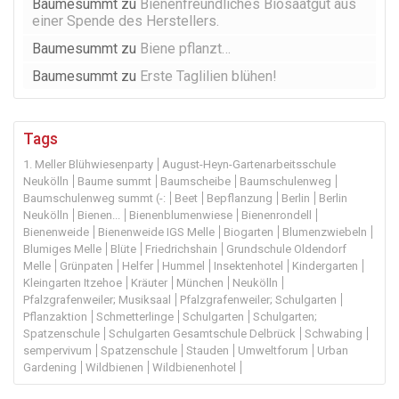
Baumesummt
zu
Bienenfreundliches Biosaatgut aus
einer Spende des Herstellers.
Baumesummt
zu
Biene pflanzt…
Baumesummt
zu
Erste Taglilien blühen!
Tags
1. Meller Blühwiesenparty
August-Heyn-Gartenarbeitsschule
Neukölln
Baume summt
Baumscheibe
Baumschulenweg
Baumschulenweg summt (-:
Beet
Bepflanzung
Berlin
Berlin
Neukölln
Bienen...
Bienenblumenwiese
Bienenrondell
Bienenweide
Bienenweide IGS Melle
Biogarten
Blumenzwiebeln
Blumiges Melle
Blüte
Friedrichshain
Grundschule Oldendorf
Melle
Grünpaten
Helfer
Hummel
Insektenhotel
Kindergarten
Kleingarten Itzehoe
Kräuter
München
Neukölln
Pfalzgrafenweiler; Musiksaal
Pfalzgrafenweiler; Schulgarten
Pflanzaktion
Schmetterlinge
Schulgarten
Schulgarten;
Spatzenschule
Schulgarten Gesamtschule Delbrück
Schwabing
sempervivum
Spatzenschule
Stauden
Umweltforum
Urban
Gardening
Wildbienen
Wildbienenhotel