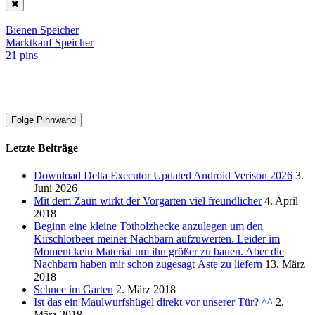
Bienen Speicher
Marktkauf Speicher
21 pins
Folge Pinnwand
Letzte Beiträge
Download Delta Executor Updated Android Verison 2026
3.
Juni 2026
Mit dem Zaun wirkt der Vorgarten viel freundlicher
4. April
2018
Beginn eine kleine Totholzhecke anzulegen um den
Kirschlorbeer meiner Nachbarn aufzuwerten. Leider im
Moment kein Material um ihn größer zu bauen. Aber die
Nachbarn haben mir schon zugesagt Äste zu liefern
13. März
2018
Schnee im Garten
2. März 2018
Ist das ein Maulwurfshügel direkt vor unserer Tür? ^^
2.
März 2018