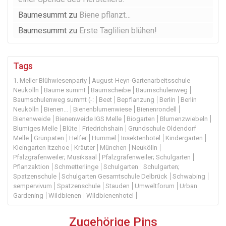
Baumesummt
zu
Biene pflanzt…
Baumesummt
zu
Erste Taglilien blühen!
Tags
1. Meller Blühwiesenparty
August-Heyn-Gartenarbeitsschule
Neukölln
Baume summt
Baumscheibe
Baumschulenweg
Baumschulenweg summt (-:
Beet
Bepflanzung
Berlin
Berlin
Neukölln
Bienen...
Bienenblumenwiese
Bienenrondell
Bienenweide
Bienenweide IGS Melle
Biogarten
Blumenzwiebeln
Blumiges Melle
Blüte
Friedrichshain
Grundschule Oldendorf
Melle
Grünpaten
Helfer
Hummel
Insektenhotel
Kindergarten
Kleingarten Itzehoe
Kräuter
München
Neukölln
Pfalzgrafenweiler; Musiksaal
Pfalzgrafenweiler; Schulgarten
Pflanzaktion
Schmetterlinge
Schulgarten
Schulgarten;
Spatzenschule
Schulgarten Gesamtschule Delbrück
Schwabing
sempervivum
Spatzenschule
Stauden
Umweltforum
Urban
Gardening
Wildbienen
Wildbienenhotel
Zugehörige Pins