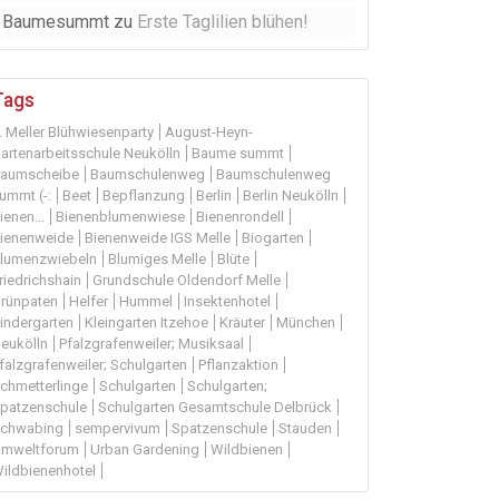
Baumesummt
zu
Erste Taglilien blühen!
Tags
. Meller Blühwiesenparty
August-Heyn-
artenarbeitsschule Neukölln
Baume summt
aumscheibe
Baumschulenweg
Baumschulenweg
ummt (-:
Beet
Bepflanzung
Berlin
Berlin Neukölln
ienen...
Bienenblumenwiese
Bienenrondell
ienenweide
Bienenweide IGS Melle
Biogarten
lumenzwiebeln
Blumiges Melle
Blüte
riedrichshain
Grundschule Oldendorf Melle
rünpaten
Helfer
Hummel
Insektenhotel
indergarten
Kleingarten Itzehoe
Kräuter
München
eukölln
Pfalzgrafenweiler; Musiksaal
falzgrafenweiler; Schulgarten
Pflanzaktion
chmetterlinge
Schulgarten
Schulgarten;
patzenschule
Schulgarten Gesamtschule Delbrück
chwabing
sempervivum
Spatzenschule
Stauden
mweltforum
Urban Gardening
Wildbienen
ildbienenhotel