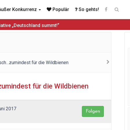
ußer Konkurrenz
Populär
So gehts!
iative „Deutschland summt!“
zumindest für die Wildbienen
Juni 2017
Folgen