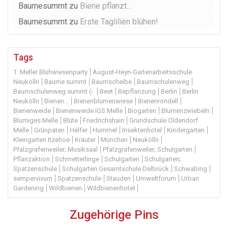
Baumesummt
zu
Biene pflanzt…
Baumesummt
zu
Erste Taglilien blühen!
Tags
1. Meller Blühwiesenparty
August-Heyn-Gartenarbeitsschule
Neukölln
Baume summt
Baumscheibe
Baumschulenweg
Baumschulenweg summt (-:
Beet
Bepflanzung
Berlin
Berlin
Neukölln
Bienen...
Bienenblumenwiese
Bienenrondell
Bienenweide
Bienenweide IGS Melle
Biogarten
Blumenzwiebeln
Blumiges Melle
Blüte
Friedrichshain
Grundschule Oldendorf
Melle
Grünpaten
Helfer
Hummel
Insektenhotel
Kindergarten
Kleingarten Itzehoe
Kräuter
München
Neukölln
Pfalzgrafenweiler; Musiksaal
Pfalzgrafenweiler; Schulgarten
Pflanzaktion
Schmetterlinge
Schulgarten
Schulgarten;
Spatzenschule
Schulgarten Gesamtschule Delbrück
Schwabing
sempervivum
Spatzenschule
Stauden
Umweltforum
Urban
Gardening
Wildbienen
Wildbienenhotel
Zugehörige Pins