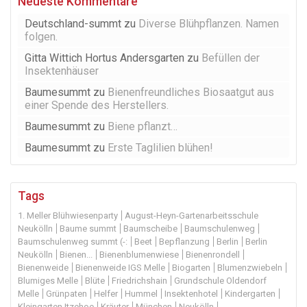
Neueste Kommentare
Deutschland-summt
zu
Diverse Blühpflanzen. Namen
folgen.
Gitta Wittich Hortus Andersgarten
zu
Befüllen der
Insektenhäuser
Baumesummt
zu
Bienenfreundliches Biosaatgut aus
einer Spende des Herstellers.
Baumesummt
zu
Biene pflanzt…
Baumesummt
zu
Erste Taglilien blühen!
Tags
1. Meller Blühwiesenparty
August-Heyn-Gartenarbeitsschule
Neukölln
Baume summt
Baumscheibe
Baumschulenweg
Baumschulenweg summt (-:
Beet
Bepflanzung
Berlin
Berlin
Neukölln
Bienen...
Bienenblumenwiese
Bienenrondell
Bienenweide
Bienenweide IGS Melle
Biogarten
Blumenzwiebeln
Blumiges Melle
Blüte
Friedrichshain
Grundschule Oldendorf
Melle
Grünpaten
Helfer
Hummel
Insektenhotel
Kindergarten
Kleingarten Itzehoe
Kräuter
München
Neukölln