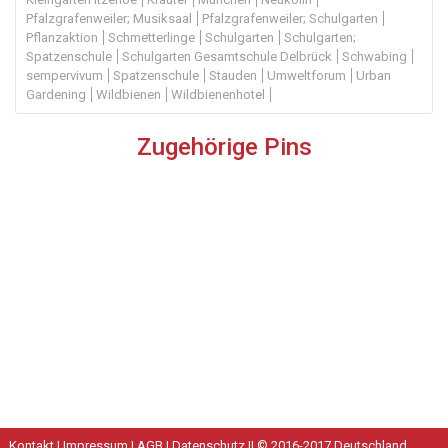
Pfalzgrafenweiler; Musiksaal
Pfalzgrafenweiler; Schulgarten
Pflanzaktion
Schmetterlinge
Schulgarten
Schulgarten;
Spatzenschule
Schulgarten Gesamtschule Delbrück
Schwabing
sempervivum
Spatzenschule
Stauden
Umweltforum
Urban
Gardening
Wildbienen
Wildbienenhotel
Zugehörige Pins
Kontakt
|
Impressum
|
AGB
|
Datenschutz
|| © 2016-2017 Deutschland