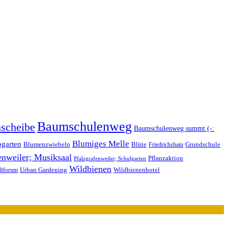
Baumschulenweg
scheibe
Baumschulenweg summt (-:
Blumiges Melle
ogarten
Blüte
Blumenzwiebeln
Grundschule
Friedrichshain
enweiler; Musiksaal
Pflanzaktion
Pfalzgrafenweiler; Schulgarten
Wildbienen
Wildbienenhotel
Urban Gardening
tforum