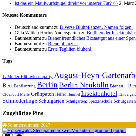
Ist das ein Maulwurfshügel direkt vor unserer Tür? ^^
2. März
Neueste Kommentare
Deutschland-summt
zu
Diverse Blühpflanzen. Namen folgen.
Gitta Wittich Hortus Andersgarten
zu
Befüllen der Insektenhäu
Baumesummt
zu
Bienenfreundliches Biosaatgut aus einer Spend
Baumesummt
zu
Biene pflanzt…
Baumesummt
zu
Erste Taglilien blühen!
Tags
August-Heyn-Gartenarbe
1. Meller Blühwiesenparty
Berlin
Berlin Neukölln
Beet
Bie
Bepflanzung
Bienen...
Insektenhotel
Grünpaten
Helfer
Oldendorf Melle
Kindergar
Hummel
Schmetterlinge
Schulgarten
Schulgarte
Schulgarten; Spatzenschule
Zugehörige Pins
Sommersummen 2017