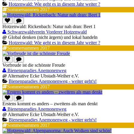
Hotzenwald: Wie geht es in diesem Jahr weiter ?
Sommersummen 2017
Hotzenwald: Rickenbach: Natur nah dran: Beet 1
Schwarzwaldverein Vorderer Hotzenwald
@
Global denken (nicht ärgern) und lokal handeln
Hotzenwald: Wie geht es in diesem Jahr weiter ?
Sommersummen 2017
Vorfreude ist die schönste Freude
Bienenparadies Anemonenweg
@
Alternative Ecke Ubstadt-Weiher e.V.
Bienenparadies Anemonenweg - weiter geht's!
Sommersummen 2017
Erstens kommt es anders – zweitens als man denkt
Bienenparadies Anemonenweg
@
Alternative Ecke Ubstadt-Weiher e.V.
Bienenparadies Anemonenweg - weiter geht's!
Sommersummen 2017