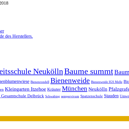
 2018
ser
e des Herstellers.
Baume summt
itsschule Neukölln
Baum
Bienenweide
nenblumenwiese
Bi
Bienenrondell
Bienenweide IGS Melle
München
Kleingarten Itzehoe
Pfalzgraf
Neukölln
Kräuter
ten
n Gesamtschule Delbrück
Stauden
Spatzenschule
Umwel
Schwabing
sempervivum