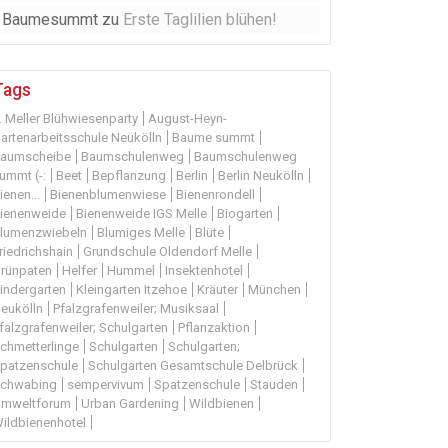
Baumesummt
zu
Erste Taglilien blühen!
Tags
. Meller Blühwiesenparty
August-Heyn-
artenarbeitsschule Neukölln
Baume summt
aumscheibe
Baumschulenweg
Baumschulenweg
ummt (-:
Beet
Bepflanzung
Berlin
Berlin Neukölln
ienen...
Bienenblumenwiese
Bienenrondell
ienenweide
Bienenweide IGS Melle
Biogarten
lumenzwiebeln
Blumiges Melle
Blüte
riedrichshain
Grundschule Oldendorf Melle
rünpaten
Helfer
Hummel
Insektenhotel
indergarten
Kleingarten Itzehoe
Kräuter
München
eukölln
Pfalzgrafenweiler; Musiksaal
falzgrafenweiler; Schulgarten
Pflanzaktion
chmetterlinge
Schulgarten
Schulgarten;
patzenschule
Schulgarten Gesamtschule Delbrück
chwabing
sempervivum
Spatzenschule
Stauden
mweltforum
Urban Gardening
Wildbienen
ildbienenhotel